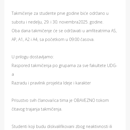
Takmičenje za studente prve godine biće održano u
subotu i nedelju, 29. i 30. novembra2025. godine.
Oba dana takmičenje će se održavati u amfiteatrima AS,
AP, A1, A2 i A4, sa početkom u 09:00 časova.
U prilogu dostavljamo:
Raspored takmičenja po grupama za sve fakultete UDG-
a
Razradu i pravilnik projekta Ideje i karakter
Prisustvo svih članova/ica tima je OBAVEZNO tokom
čitavog trajanja takmičenja.
Studenti koji budu diskvalifikovani zbog neaktivnosti ili