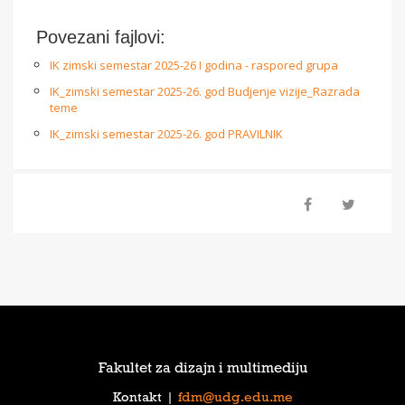
Povezani fajlovi:
IK zimski semestar 2025-26 I godina - raspored grupa
IK_zimski semestar 2025-26. god Budjenje vizije_Razrada
teme
IK_zimski semestar 2025-26. god PRAVILNIK
Fakultet za dizajn i multimediju
Kontakt
|
fdm@udg.edu.me