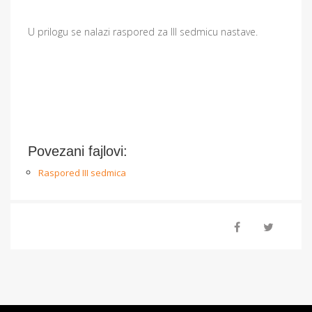
U prilogu se nalazi raspored za III sedmicu nastave.
Povezani fajlovi:
Raspored III sedmica