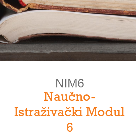
NIM6
Naučno-
Istraživački Modul
6